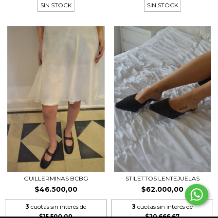
SIN STOCK
SIN STOCK
GUILLERMINAS BCBG
STILETTOS LENTEJUELAS
$46.500,00
$62.000,00
3
cuotas sin interés de
3
cuotas sin interés de
$15.500,00
$20.666,67