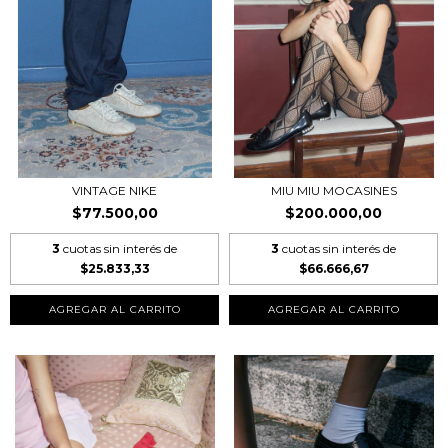
VINTAGE NIKE
MIU MIU MOCASINES
$77.500,00
$200.000,00
3
cuotas sin interés de
3
cuotas sin interés de
$25.833,33
$66.666,67