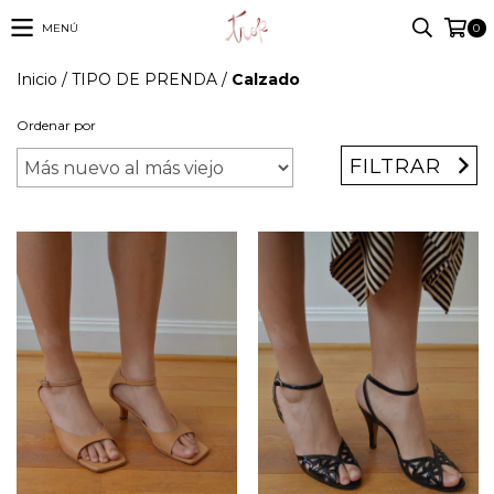
MENÚ
0
Inicio
/
TIPO DE PRENDA
/
Calzado
Ordenar por
FILTRAR