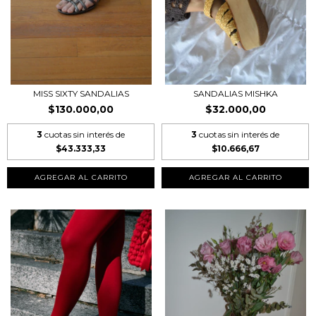
MISS SIXTY SANDALIAS
SANDALIAS MISHKA
$130.000,00
$32.000,00
3
cuotas sin interés de
3
cuotas sin interés de
$43.333,33
$10.666,67