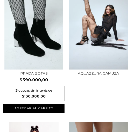
PRADA BOTAS
AQUAZZURA GAMUZA
$390.000,00
3
cuotas sin interés de
$130.000,00