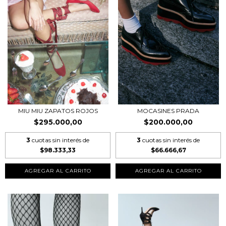
MIU MIU ZAPATOS ROJOS
MOCASINES PRADA
$295.000,00
$200.000,00
3
cuotas sin interés de
3
cuotas sin interés de
$98.333,33
$66.666,67