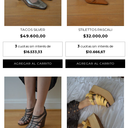
TACOS SILVER
STILETTOS PASCALI
$49.600,00
$32.000,00
3
cuotas sin interés de
3
cuotas sin interés de
$16.533,33
$10.666,67