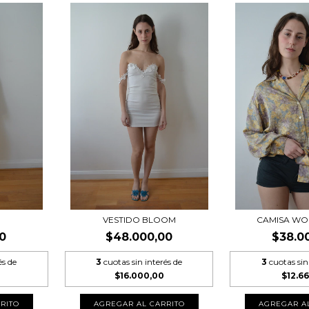
VESTIDO BLOOM
CAMISA W
0
$48.000,00
$38.0
és de
3
cuotas sin interés de
3
cuotas sin
$16.000,00
$12.66