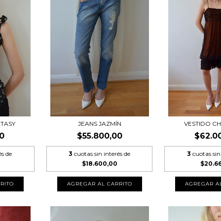
NTASY
JEANS JAZMÍN
VESTIDO C
0
$55.800,00
$62.0
és de
3
cuotas sin interés de
3
cuotas sin
$18.600,00
$20.6