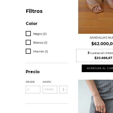
Filtros
Color
Negro (2)
SANDALIAS N
Blanco (1)
$62.000,0
Marrón (1)
3
cuotas sin inter
$20.666,67
Precio
DESDE
HASTA