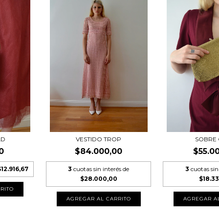
LD
VESTIDO TROP
SOBRE
0
$84.000,00
$55.0
$12.916,67
3
cuotas sin interés de
3
cuotas sin
$28.000,00
$18.3