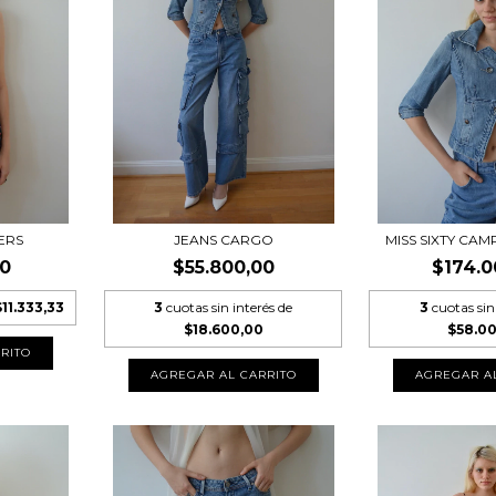
ERS
JEANS CARGO
MISS SIXTY CA
00
$55.800,00
$174.0
$11.333,33
3
cuotas sin interés de
3
cuotas sin
$18.600,00
$58.0