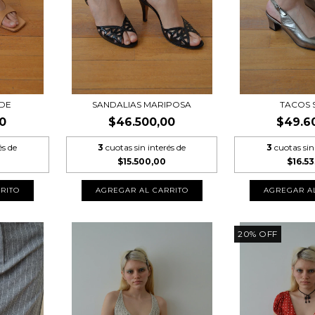
UDE
SANDALIAS MARIPOSA
TACOS 
0
$46.500,00
$49.6
és de
3
cuotas sin interés de
3
cuotas sin
$15.500,00
$16.53
20
%
OFF