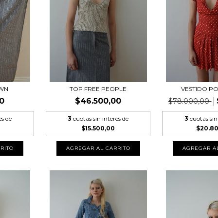
OWN
TOP FREE PEOPLE
VESTIDO P
0
$46.500,00
$78.000,00
és de
3
cuotas sin interés de
3
cuotas sin
$15.500,00
$20.8