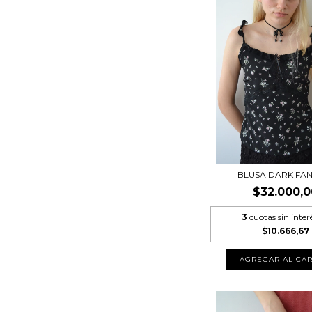
BLUSA DARK FA
$32.000,0
3
cuotas sin inter
$10.666,67