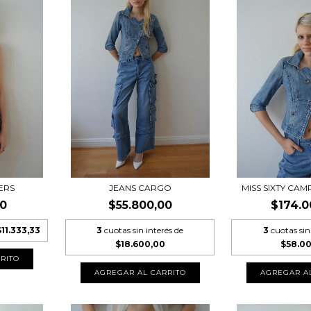
ERS
JEANS CARGO
MISS SIXTY CA
00
$55.800,00
$174.0
$11.333,33
3
cuotas sin interés de
3
cuotas sin
$18.600,00
$58.0