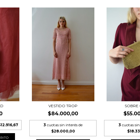
LD
VESTIDO TROP
SOBRE
0
$84.000,00
$55.0
$12.916,67
3
cuotas sin interés de
3
cuotas sin
$28.000,00
$18.3