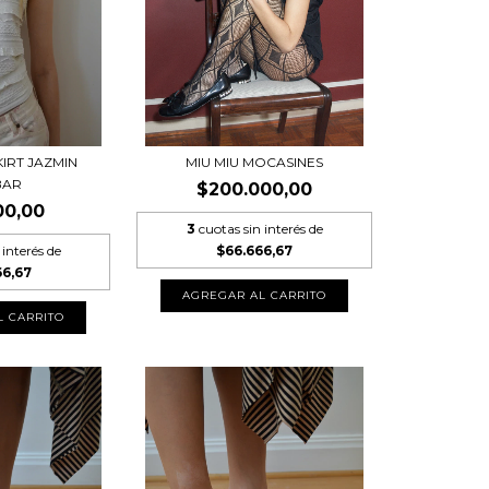
KIRT JAZMIN
MIU MIU MOCASINES
BAR
$200.000,00
00,00
3
cuotas sin interés de
 interés de
$66.666,67
66,67