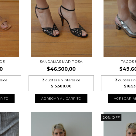
UDE
SANDALIAS MARIPOSA
TACOS 
0
$46.500,00
$49.6
és de
3
cuotas sin interés de
3
cuotas sin
$15.500,00
$16.53
20
%
OFF