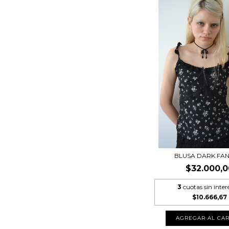
BLUSA DARK FA
$32.000,0
3
cuotas sin inter
$10.666,67