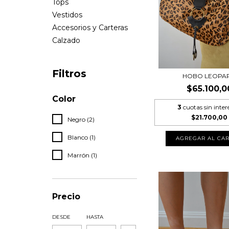
Tops
Vestidos
Accesorios y Carteras
Calzado
Filtros
HOBO LEOPA
$65.100,0
Color
3
cuotas sin inter
$21.700,00
Negro (2)
Blanco (1)
Marrón (1)
Precio
DESDE
HASTA