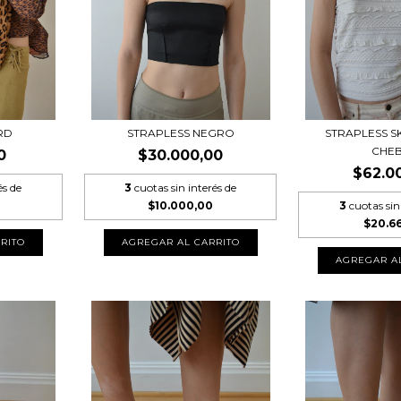
RD
STRAPLESS NEGRO
STRAPLESS S
CHE
0
$30.000,00
$62.0
és de
3
cuotas sin interés de
$10.000,00
3
cuotas sin
$20.6