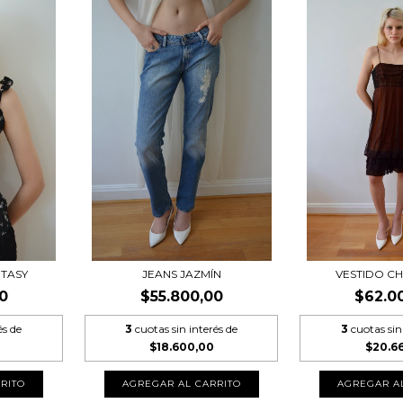
NTASY
JEANS JAZMÍN
VESTIDO C
0
$55.800,00
$62.0
és de
3
cuotas sin interés de
3
cuotas sin
$18.600,00
$20.6