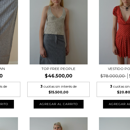
OWN
TOP FREE PEOPLE
VESTIDO P
0
$46.500,00
$78.000,00
és de
3
cuotas sin interés de
3
cuotas sin
$15.500,00
$20.8